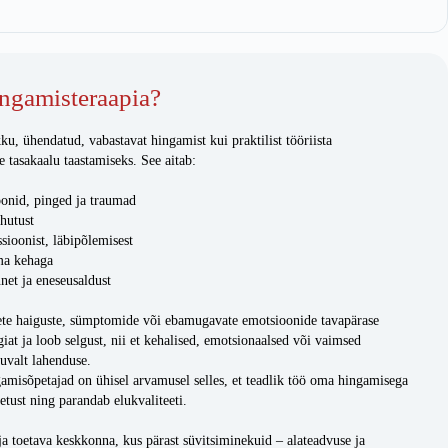
ingamisteraapia?
ku, ühendatud, vabastavat hingamist kui praktilist tööriista
e tasakaalu taastamiseks. See aitab:
onid, pinged ja traumad
ahutust
ioonist, läbipõlemisest
ma kehaga
net ja eneseusaldust
ete haiguste, sümptomide või ebamugavate emotsioonide tavapärase
at ja loob selgust, nii et kehalised, emotsionaalsed või vaimsed
juvalt lahenduse.
gamisõpetajad on ühisel arvamusel selles, et teadlik töö oma hingamisega
tust ning parandab elukvaliteeti.
ja toetava keskkonna, kus pärast süvitsiminekuid – alateadvuse ja