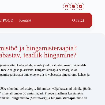
E-POOD
Kontakt
OTSI
istöö ja hingamisteraapia?
bastav, teadlik hingamine?
gamine aitab keskenduda, annab jõudu, rahustab meelt, vähendab
eb meele selgeks ja ärksaks. Hingamisteraapia eesmärgiks on
ngamisega äratada oma eluenergia ja vabastada pinged oma kehast ja
 USA-s loodud
rebirthing’u
liikumisest välja kasvanud tehnika jõudis
” nime all umbes 30 aastat tagasi. Praegu maailmas kasutatakse
tehnikaid
hingamistöö
(
breathwork)
ja
hingamisteraapia
nime all.