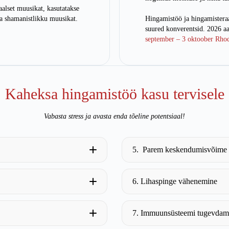
alset muusikat, kasutatakse
ja shamanistlikku muusikat.
Hingamistöö ja hingamistera
suured konverentsid. 2026 a
september – 3 oktoober Rhod
Kaheksa hingamistöö kasu tervisele
Vabasta stress ja avasta enda tõeline potentsiaal!
5.
Parem keskendumisvõime
6. Lihaspinge vähenemine
7. Immuunsüsteemi tugevdam