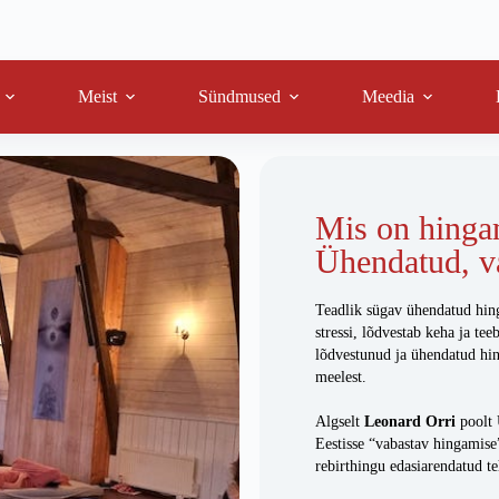
Meist
Sündmused
Meedia
Mis on hingam
Ühendatud, va
Teadlik sügav ühendatud hin
stressi, lõdvestab keha ja te
lõdvestunud ja ühendatud hi
meelest.
Algselt
Leonard Orri
poolt
Eestisse “vabastav hingamise
rebirthingu edasiarendatud 