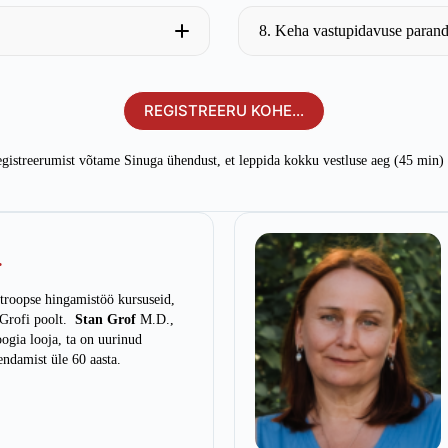
8. Keha vastupidavuse parand
REGISTREERU KOHE…
egistreerumist võtame Sinuga ühendust, et leppida kokku vestluse aeg (45 min) 
.
otroopse hingamistöö kursuseid,
 Grofi poolt.
Stan Grof
M.D.,
ogia looja, ta on uurinud
endamist üle 60 aasta.