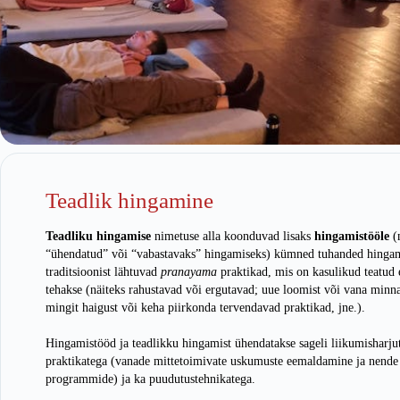
Teadlik hingamine
Teadliku hingamise
nimetuse alla koonduvad lisaks
hingamistööle
(
“ühendatud” või “vabastavaks” hingamiseks) kümned tuhanded hingam
traditsioonist lähtuvad
pranayama
praktikad, mis on kasulikud teatud 
tehakse (näiteks rahustavad või ergutavad; uue loomist või vana minn
mingit haigust või keha piirkonda tervendavad praktikad, jne.).
Hingamistööd ja teadlikku hingamist ühendatakse sageli liikumisharjut
praktikatega (vanade mittetoimivate uskumuste eemaldamine ja nende
programmide) ja ka puudutustehnikatega.