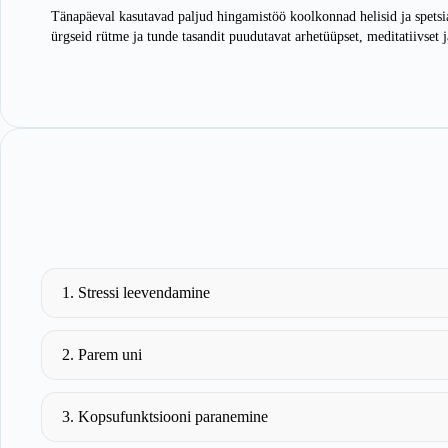
Tänapäeval kasutavad paljud hingamistöö koolkonnad helisid ja spetsia
ürgseid rütme ja tunde tasandit puudutavat arhetüüpset, meditatiivset 
1. Stressi leevendamine
2. Parem uni
3. Kopsufunktsiooni paranemine