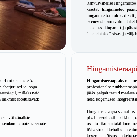
Rahvusvahelise Hingamistöö 
kasutab
hingamistöö
pauside
hingamine toimub teadikult ja
iseenesest toimuv ilma tahe
enne sisse hingamist ja pärast
“ühendatakse” sisse- ja välja
Hingamisteraap
mida nimetatakse ka
Hingamisteraapiaks
muutuva
isharjutused ja jooga
professionalse psühhoteraapia
eesmärgil, milleks neid
jääks pelgalt teatud meelesei
a laskmist soodustavad;
need kogemused integreeritak
Hingamisteraapia seansil lis
uste või sõnaliste
pikali asendis silmad kinni, o
 asendamine uute paremate
usaldusliku kontakti loomine 
lõdvestunud kehaline ja vaim
kogemus mõistuse ja keha ta