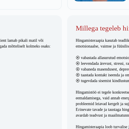
Millega tegeleb h
ient lamab pikali matil või
Hingamisteraapia kasutab teadlik
agada mõtteliselt kolmeks osaks:
emotsionaalse, vaimse ja füüsilis
⦿ vabastada allasurutud emotsio
⦿ leevendada ärevust, stressi, r
⦿ vabaneda masendusest, depress
⦿ taastada kontakt iseenda ja o
⦿ tugevdada sisemist kindlustun
Hingamistöö ei tegele konkreets
eemaldamisega, vaid annab energi
probleemid leiavad kergelt ja su
Erinevate tavade ja taustaga hin
avardab teadvust ja maailmatunne
Hingamisteraapia loob turvalise 