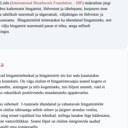
Liidu (
International Breathwork Foundation – IBF
) määratluse järgi
ta katkematut hingamist, lõdvestust ja tähelepanu, kusjuures sisse
 tahtlikult suuremalt ja sügavamalt, väljahingus on lõdvestav ja
t kasutama. Hingamistööd nimetatakse ka ühendatud hingamiseks, sest
 välja hingamist suuremaid pause ei tehta, seega selliselt
hingus.
ia
d hingamistehnikad ja hingamistöö siis kui seda kasutatakse
 kontekstis. On väga oluline et hingamisteraapia seansil kogetu ei
sundite, aistingute ja info kogemiseks, mis hiljem ununeb, vaid et
s oskuslikult positiivseteks muudatusteks igapäevaelus.
aks
vähemalt
1-tunnisele ühendatud ja vabastavale hingamistööle
n olulise tähtsusega sellele eelnev ja järgnev arendav vestlus,
ning teised vajalikud lisa tehnikad, millega luuakse õige häälestatus,
ne vastuvõtlikkus. Seansi lõpul on oluline integreerida saadud
sandil oma igapäevaellu.