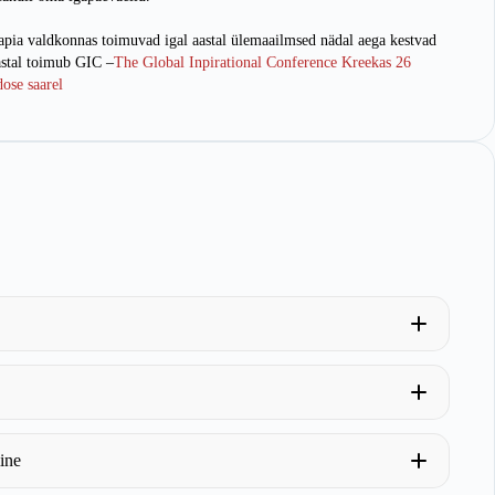
apia valdkonnas toimuvad igal aastal ülemaailmsed nädal aega kestvad
astal toimub GIC –
The Global Inpirational Conference Kreekas 26
ose saarel
ine