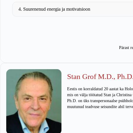
4. Suurenenud energia ja motivatsioon
Pärast r
Stan Grof M.D., Ph.D
Eestis on korraldatud 20 aastat ka Hol
mis on välja töötatud Stan ja Christina
Ph.D. on üks transpersonaalse psühholo
muutunud teadvuse seisundite abil terv