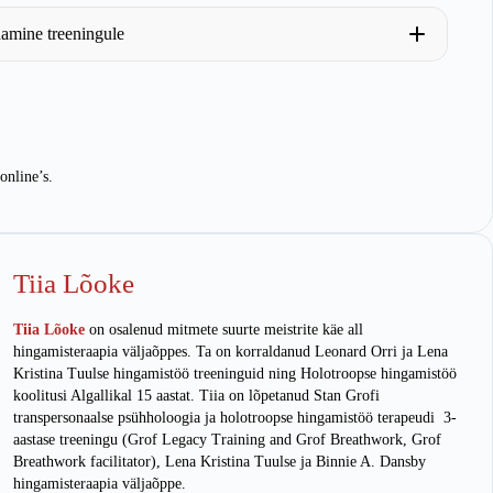
amine treeningule
online’s.
Tiia Lõoke
Tiia Lõoke
on osalenud mitmete suurte meistrite käe all
hingamisteraapia väljaõppes. Ta on korraldanud Leonard Orri ja Lena
Kristina Tuulse hingamistöö treeninguid ning Holotroopse hingamistöö
koolitusi Algallikal 15 aastat. Tiia on lõpetanud Stan Grofi
transpersonaalse psühholoogia ja holotroopse hingamistöö terapeudi 3-
aastase treeningu (Grof Legacy Training and Grof Breathwork, Grof
Breathwork facilitator), Lena Kristina Tuulse ja Binnie A. Dansby
hingamisteraapia väljaõppe.