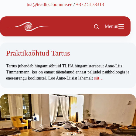
Skip
tiia@teadlik-loomine.ee
/
+372 5178313
to
content
Menüü
Praktikaõhtud Tartus
Tartus juhendab hingamisõhtuid TLHA hingamisterapeut Anne-Liis
Timmermann, kes on ennast täiendanud ennast paljudel psühholoogia ja
enesearengu koolitustel. Loe Anne-Liisist lähemalt
siit…