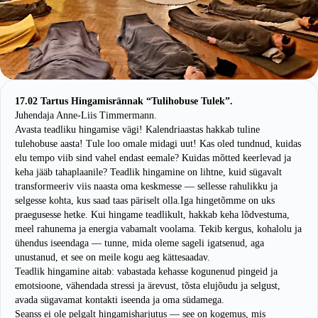
17.02 Tartus Hingamisrännak “Tulihobuse Tulek”.
Juhendaja Anne-Liis Timmermann.
Avasta teadliku hingamise vägi! Kalendriaastas hakkab tuline
tulehobuse aasta! Tule loo omale midagi uut! Kas oled tundnud, kuidas
elu tempo viib sind vahel endast eemale? Kuidas mõtted keerlevad ja
keha jääb tahaplaanile? Teadlik hingamine on lihtne, kuid sügavalt
transformeeriv viis naasta oma keskmesse — sellesse rahulikku ja
selgesse kohta, kus saad taas päriselt olla.Iga hingetõmme on uks
praegusesse hetke. Kui hingame teadlikult, hakkab keha lõdvestuma,
meel rahunema ja energia vabamalt voolama. Tekib kergus, kohalolu ja
ühendus iseendaga — tunne, mida oleme sageli igatsenud, aga
unustanud, et see on meile kogu aeg kättesaadav.
Teadlik hingamine aitab: vabastada kehasse kogunenud pingeid ja
emotsioone, vähendada stressi ja ärevust, tõsta elujõudu ja selgust,
avada sügavamat kontakti iseenda ja oma südamega.
Seanss ei ole pelgalt hingamisharjutus — see on kogemus, mis