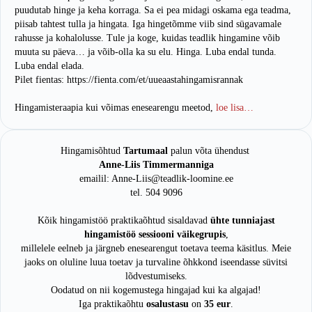
puudutab hinge ja keha korraga. Sa ei pea midagi oskama ega teadma,
piisab tahtest tulla ja hingata. Iga hingetõmme viib sind sügavamale
rahusse ja kohalolusse. Tule ja koge, kuidas teadlik hingamine võib
muuta su päeva… ja võib-olla ka su elu. Hinga. Luba endal tunda.
Luba endal elada.
Pilet fientas: https://fienta.com/et/uueaastahingamisrannak
Hingamisteraapia kui võimas enesearengu meetod,
loe lisa…
Hingamisõhtud
Tartumaal
palun võta ühendust
Anne-Liis Timmermanniga
emailil: Anne-Liis@teadlik-loomine.ee
tel. 504 9096
Kõik hingamistöö praktikaõhtud sisaldavad
ühte tunniajast
hingamistöö sessiooni väikegrupis
,
millelele eelneb ja järgneb enesearengut toetava teema käsitlus. Meie
jaoks on oluline luua toetav ja turvaline õhkkond iseendasse süvitsi
lõdvestumiseks.
Oodatud on nii kogemustega hingajad kui ka algajad!
Iga praktikaõhtu
osalustasu
on
35 eur
.