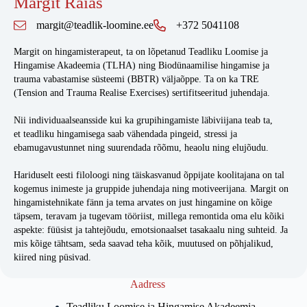
Margit Raias
margit@teadlik-loomine.ee
+372 5041108
Margit on hingamisterapeut, ta on lõpetanud Teadliku Loomise ja
Hingamise Akadeemia (TLHA) ning Biodünaamilise hingamise ja
trauma vabastamise süsteemi (BBTR) väljaõppe. Ta on ka TRE
(Tension and Trauma Realise Exercises) sertifitseeritud juhendaja.
Nii individuaalseansside kui ka grupihingamiste läbiviijana teab ta,
et teadliku hingamisega saab vähendada pingeid, stressi ja
ebamugavustunnet ning suurendada rõõmu, heaolu ning elujõudu.
Hariduselt eesti filoloogi ning täiskasvanud õppijate koolitajana on tal
kogemus inimeste ja gruppide juhendaja ning motiveerijana. Margit on
hingamistehnikate fänn ja tema arvates on just hingamine on kõige
täpsem, teravam ja tugevam tööriist, millega remontida oma elu kõiki
aspekte: füüsist ja tahtejõudu, emotsionaalset tasakaalu ning suhteid. Ja
mis kõige tähtsam, seda saavad teha kõik, muutused on põhjalikud,
kiired ning püsivad.
Aadress
Teadliku Loomise ja Hingamise Akadeemia