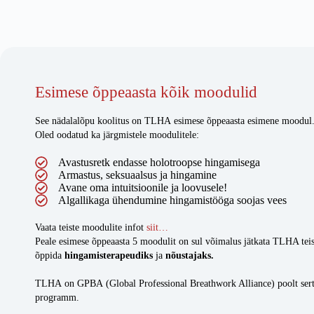
Esimese õppeaasta kõik moodulid
See nädalalõpu koolitus on TLHA esimese õppeaasta esimene moodul
Oled oodatud ka järgmistele moodulitele:
Avastusretk endasse holotroopse hingamisega
Armastus, seksuaalsus ja hingamine
Avane oma intuitsioonile ja loovusele!
Algallikaga ühendumine hingamistööga soojas vees
Vaata teiste moodulite infot
siit…
Peale esimese õppeaasta 5 moodulit on sul võimalus jätkata TLHA teise
õppida
hingamisterapeudiks
ja
nõustajaks.
TLHA on GPBA (Global Professional Breathwork Alliance) poolt sertif
programm.