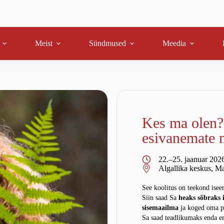
Meist
Sündmused
Meedia
Kes ma olen?
esivanemate 
22.–25. jaanuar 202
Algallika keskus, M
See koolitus on teekond isee
Siin saad Sa
heaks sõbraks 
sisemaailma
ja koged oma p
Sa saad teadlikumaks enda er