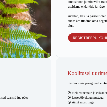
emotsioone ja mineviku trau
usaldama enda tõde ja väge.
Avastad, kes Sa päriselt oled
endas ära tundma oma negat
elus.
REGISTREERU KOH
Koolitusel uurim
Kuidas meie praegused suhted
⦿ meie vanemate ja esivanem
ised seansid iga päev
⦿ lapsepõlvekogemustega,
⦿ sünni mustritega