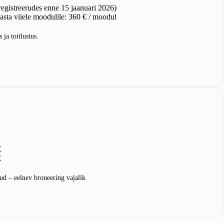
egistreerudes enne 15 jaanuari 2026)
sta viiele moodulile: 360 € / moodul
 ja toitlustus.
€
€
ud – eelnev broneering vajalik