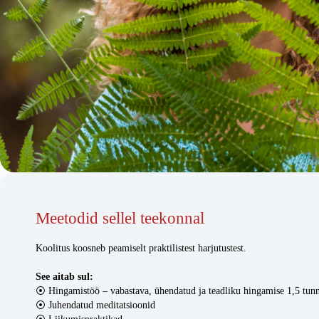
Meetodid sellel teekonnal
Koolitus koosneb peamiselt praktilistest harjutustest.
See aitab sul:
⦿ Hingamistöö – vabastava, ühendatud ja teadliku hingamise 1,5 tunn
⦿ Juhendatud meditatsioonid