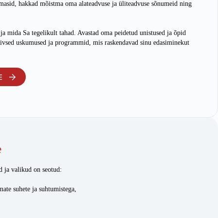
masid, hakkad mõistma oma alateadvuse ja üliteadvuse sõnumeid ning
 ja mida Sa tegelikult tahad. Avastad oma peidetud unistused ja õpid
iivsed uskumused ja programmid, mis raskendavad sinu edasiminekut
E
e
 ja valikud on seotud:
ate suhete ja suhtumistega,