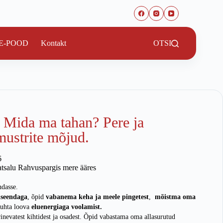
E-POOD
Kontakt
OTSI
 Mida ma tahan? Pere ja
mustrite mõjud.
6
atsalu Rahvuspargis mere ääres
ndasse.
iseendaga
, õpid
vabanema keha ja meele pingetest
,
mõistma oma
uhta loova
eluenergiaga voolamist.
inevatest kihtidest ja osadest. Õpid vabastama oma allasurutud