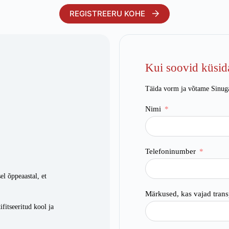
REGISTREERU KOHE
Kui soovid küsida
.
Täida vorm ja võtame Sinug
Nimi
Telefoninumber
l õppeaastal, et
Märkused, kas vajad transp
itseeritud kool ja