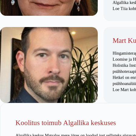
Algallika kes
Loe Tiia koht
Mart Ku
Hingamisterap
Loomise ja H
Holistika Ins
psühhoteraapi
Hetkel on enn
psühhoanalüü
Loe Mart koh
Koolitus toimub Algallika keskuses
Algallika keskus Matsalus mere ääres on loodud just sellisteks sügava