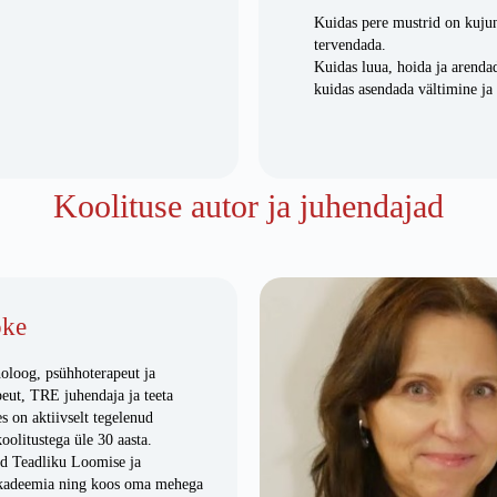
Kuidas pere mustrid on kujun
tervendada.
Kuidas luua, hoida ja arendad
kuidas asendada vältimine ja
Koolituse autor ja juhendajad
oke
oloog, psühhoterapeut ja
eut, TRE juhendaja ja teeta
s on aktiivselt tegelenud
oolitustega üle 30 aasta.
ud Teadliku Loomise ja
kadeemia ning koos oma mehega