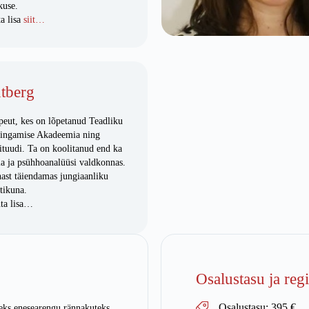
kuse.
a lisa
siit…
tberg
eut, kes on lõpetanud Teadliku
ingamise Akadeemia ning
tituudi. Ta on koolitanud end ka
a ja psühhoanalüüsi valdkonnas.
ast täiendamas jungiaanliku
tikuna.
ta lisa…
Osalustasu ja reg
Osalustasu: 395 €
teks enesearengu rännakuteks.