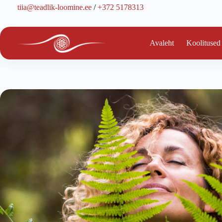
Skip
tiia@teadlik-loomine.ee
/
+372 5178313
to
content
Avaleht
Koolitused