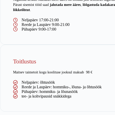
Pärast sisemist tööd saad
jalutada mere ääres
,
lõõgastuda kadakara
lõkkeõhtut
.
Neljapäev 17:00-21:00
Reede ja Laupäev 9:00-21:00
Pühapäev 9:00-17:00
Toitlustus
Maitsev taimetoit kogu koolituse jooksul maksab 98 €
Neljapäev: õhtusöök
Reede ja Laupäev: hommiku-, lõuna- ja õhtusöök
Pühapäev: hommiku- ja lõunasöök
tee- ja kohvipausid snäkkidega