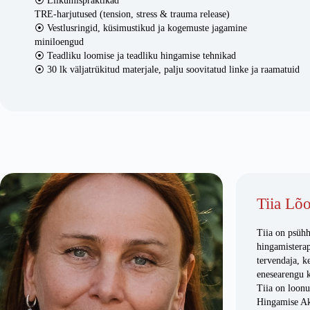
⦿ Liikumispraktikad
TRE-harjutused (tension, stress & trauma release)
⦿ Vestlusringid, küsimustikud ja kogemuste jagamine
miniloengud
⦿ Teadliku loomise ja teadliku hingamise tehnikad
⦿ 30 lk väljatrükitud materjale, palju soovitatud linke ja raamatuid
Tiia Lõ
Tiia on psühh
hingamisterap
tervendaja, ke
enesearengu k
Tiia on loon
Hingamise A