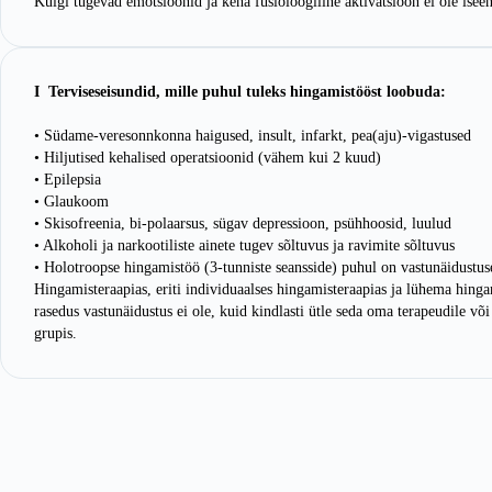
Kuigi tugevad emotsioonid ja keha füsioloogiline aktivatsioon ei ole ise
I Terviseseisundid, mille puhul tuleks hingamistööst loobuda:
• Südame-veresonnkonna haigused, insult, infarkt, pea(aju)-vigastused
• Hiljutised kehalised operatsioonid (vähem kui 2 kuud)
• Epilepsia
• Glaukoom
• Skisofreenia, bi-polaarsus, sügav depressioon, psühhoosid, luulud
• Alkoholi ja narkootiliste ainete tugev sõltuvus ja ravimite sõltuvus
• Holotroopse hingamistöö (3-tunniste seansside) puhul on vastunäidustus
Hingamisteraapias, eriti individuaalses hingamisteraapias ja lühema hing
rasedus vastunäidustus ei ole, kuid kindlasti ütle seda oma terapeudile võ
grupis.