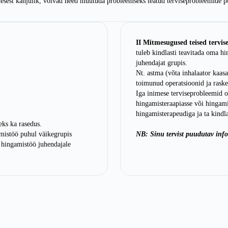
enesest kahjulik, võivad need muutuda probleemseks teatud terviseprobleemide p
II Mitmesugused teised tervis
tuleb kindlasti teavitada oma h
juhendajat grupis.
Nt. astma (võta inhalaator kaas
toimunud operatsioonid ja raske
Iga inimese terviseprobleemid on
hingamisteraapiasse või hingamis
hingamisterapeudiga ja ta kindla
eks ka rasedus.
amistöö puhul väikegrupis
NB: Sinu tervist puudutav info
i hingamistöö juhendajale