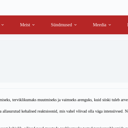
Meist
Sündmused
Meedia
iseks, terviklikumaks muutmiseks ja vaimseks arenguks, kuid siiski tuleb arve
llasurutud kehalised reaktsioonid, mis vahel võivad olla väga intensiivsed. N