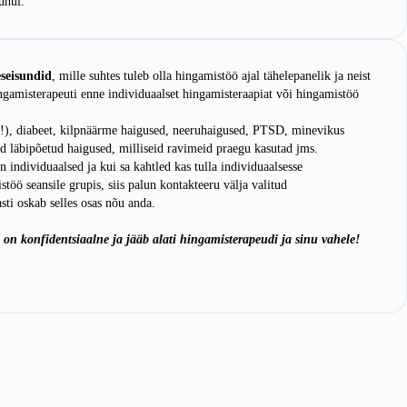
uhul.
eseisundid
, mille suhtes tuleb olla hingamistöö ajal tähelepanelik ja neist
ingamisterapeuti enne individuaalset hingamisteraapiat või hingamistöö
a!), diabeet, kilpnäärme haigused, neeruhaigused, PTSD, minevikus
d läbipõetud haigused, milliseid ravimeid praegu kasutad jms.
 individuaalsed ja kui sa kahtled kas tulla individuaalsesse
töö seansile grupis, siis palun kontakteeru välja valitud
sti oskab selles osas nõu anda.
 on konfidentsiaalne ja jääb alati hingamisterapeudi ja sinu vahele!