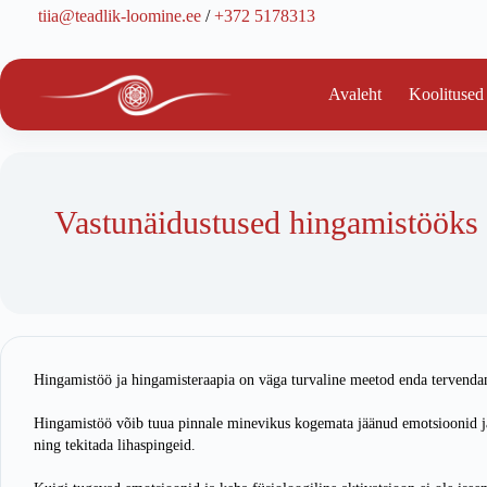
Skip
tiia@teadlik-loomine.ee
/
+372 5178313
to
content
Avaleht
Koolitused
Vastunäidustused hingamistööks
Hingamistöö ja hingamisteraapia on väga turvaline meetod enda tervendam
Hingamistöö võib tuua pinnale minevikus kogemata jäänud emotsioonid ja a
ning tekitada lihaspingeid.