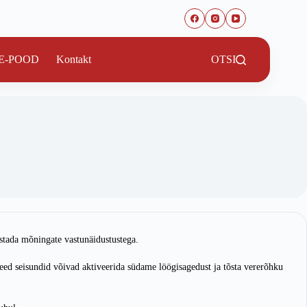
E-POOD
Kontakt
OTSI
stada mõningate vastunäidustustega.
eed seisundid võivad aktiveerida südame löögisagedust ja tõsta vererõhku